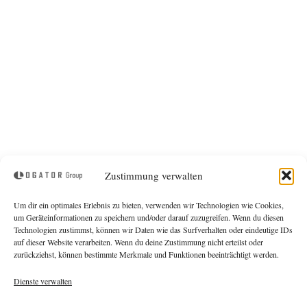
Zustimmung verwalten
Vorteile
Um dir ein optimales Erlebnis zu bieten, verwenden wir Technologien wie Cookies,
um Geräteinformationen zu speichern und/oder darauf zuzugreifen. Wenn du diesen
Gut organisiertes und strukturiertes Unternehmen
Technologien zustimmst, können wir Daten wie das Surfverhalten oder eindeutige IDs
auf dieser Website verarbeiten. Wenn du deine Zustimmung nicht erteilst oder
Flexible Konstruktion angepasst an Ihre Wünsche
zurückziehst, können bestimmte Merkmale und Funktionen beeinträchtigt werden.
Know-how durch langjährige Erfahrung
Dienste verwalten
Professionelle Berechnungs- & Konstruktionsprogramme