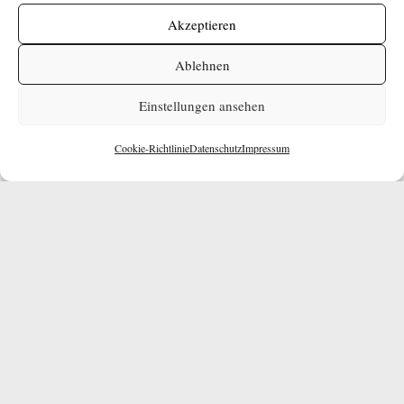
Akzeptieren
Gute Kunden-Lieferanten-Beziehungen
Ablehnen
Breite Produktpalette
Einstellungen ansehen
Qualität
Cookie-Richtlinie
Datenschutz
Impressum
Gute Kunden-Lieferanten-Beziehungen
Breite Produktpalette
Qualität